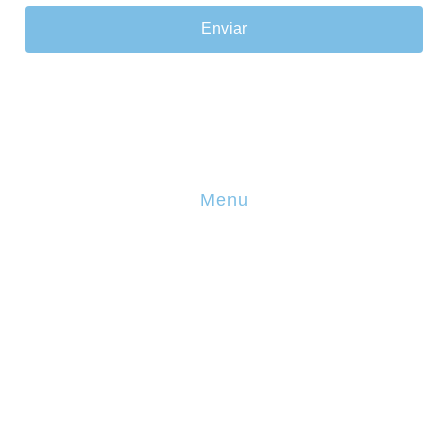
Enviar
Menu
Sobre Nós
Incentivos Financeiros
Incentivos Fiscais
Blog
Calendário