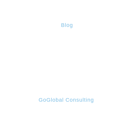
Contactos
Blog
PRR – Apoio à Descarbonização da Indústria
PRR – Voucher para Startups – Novos Produtos Verdes
e Digitais
PRR – Internacionalização via E-Commerce
GoGlobal Consulting
Rua Escultor Barata Feyo, nº140 Piso 3, 4250-076
220 962 700