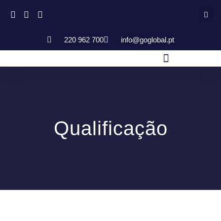
220 962 700
info@goglobal.pt
Qualificação