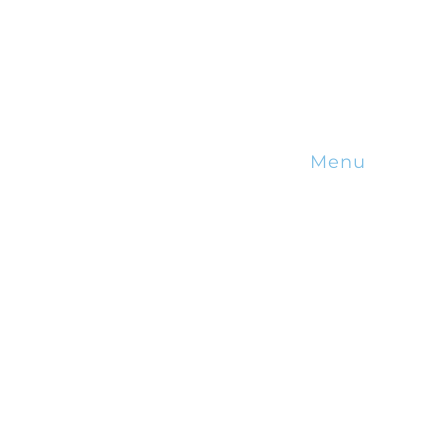
Menu
Sobre Nós
Incentivos Fina
Incentivos Fisc
Blog
Calendário
Contactos