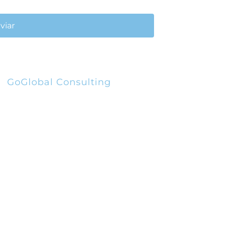
ca de Privacidade
viar
GoGlobal Consulting
Rua Escultor Barata Feyo, nº140
Piso 3, 4250-076
220 962 700
info@goglobal.pt
Sitemap
Recrutamento GoGlobal