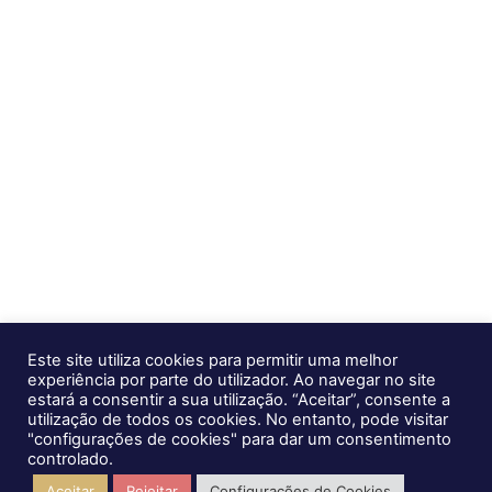
Rua Escultor Barata Feyo, nº140 Piso 3, 4250-076
220 962 700
info@goglobal.pt
Sitemap
Recrutamento GoGlobal
Co-Financiado por
Este site utiliza cookies para permitir uma melhor
experiência por parte do utilizador. Ao navegar no site
estará a consentir a sua utilização. “Aceitar”, consente a
utilização de todos os cookies. No entanto, pode visitar
"configurações de cookies" para dar um consentimento
controlado.
Política de Privacidade
Aceitar
Rejeitar
Configurações de Cookies