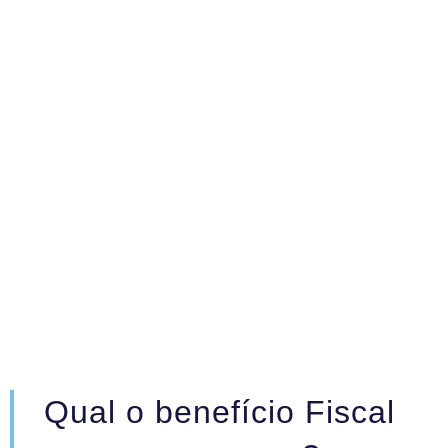
“A I&D experimental incluem
o trabalho criativo levado a
cabo de forma sistemática
para aumentar o campo do
conhecimento“
Manual Frascati
Qual o benefício Fiscal