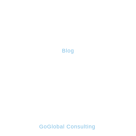
Blog
Calendário
Contactos
Blog
PRR – Apoio à Descarbonização da Indústria
PRR – Voucher para Startups – Novos Produtos Verdes
e Digitais
PRR – Internacionalização via E-Commerce
GoGlobal Consulting