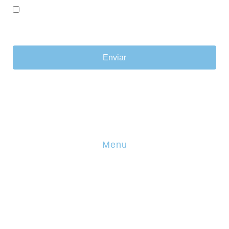
*Aceito que os meus dados pessoais sejam recolhidos e
utilizados para futuros contatos. Compreendo e aceito a
Política de Privacidade
Enviar
Menu
Sobre Nós
Incentivos Financeiros
Incentivos Fiscais