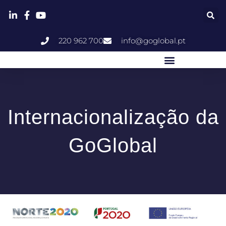
220 962 700
info@goglobal.pt
Internacionalização da
GoGlobal