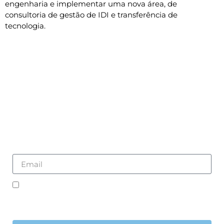
engenharia e implementar uma nova área, de
consultoria de gestão de IDI e transferência de
tecnologia.
Subscreva a nossa
newsletter
*Aceito que os meus dados pessoais sejam
recolhidos e utilizados para futuros contatos.
Compreendo e aceito a
Política de Privacidade