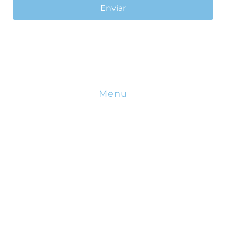
Enviar
Menu
Sobre Nós
Incentivos Financeiros
Incentivos Fiscais
Blog
Calendário
Contactos