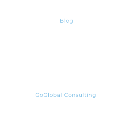
Blog
PRR – Apoio à Descarbonização da Indústria
PRR – Voucher para Startups – Novos Produtos
Verdes e Digitais
PRR – Internacionalização via E-Commerce
GoGlobal Consulting
Rua Escultor Barata Feyo, nº140 Piso 3, 4250-
076
220 962 700