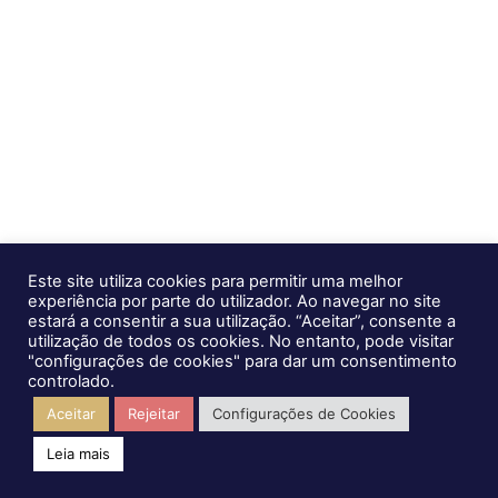
info@goglobal.pt
Sitemap
Recrutamento GoGlobal
Co-Financiado por
Este site utiliza cookies para permitir uma melhor
experiência por parte do utilizador. Ao navegar no site
estará a consentir a sua utilização. “Aceitar”, consente a
utilização de todos os cookies. No entanto, pode visitar
"configurações de cookies" para dar um consentimento
controlado.
Política de Privacidade
Aceitar
Rejeitar
Configurações de Cookies
Ⓒ 2026, GoGlobal Consulting
Leia mais