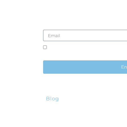
sletter
*Aceito que os meus dados pessoais se
contatos. Compreendo e aceito a
Políti
En
Blog
PRR – Apoio à Descarbonização
da Indústria
nceiros