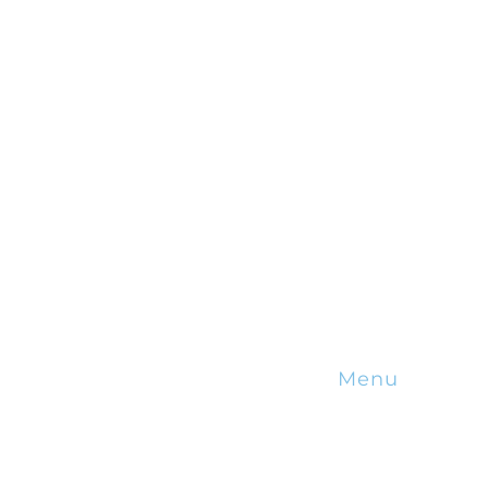
Subscreva a nossa new
Menu
Sobre Nós
Incentivos Fina